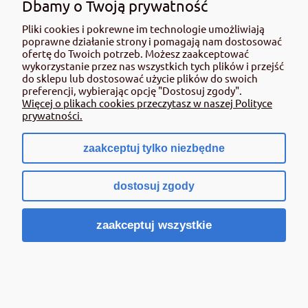
Dbamy o Twoją prywatność
Pliki cookies i pokrewne im technologie umożliwiają
poprawne działanie strony i pomagają nam dostosować
ofertę do Twoich potrzeb. Możesz zaakceptować
wykorzystanie przez nas wszystkich tych plików i przejść
do sklepu lub dostosować użycie plików do swoich
preferencji, wybierając opcję "Dostosuj zgody".
Więcej o plikach cookies przeczytasz w naszej Polityce
prywatności.
zaakceptuj tylko niezbędne
dostosuj zgody
zaakceptuj wszystkie
Saletra wapniowa CALCINIT granulowana
(Yara Tera) op 25kg
64,00 zł
zawiera 8% VAT, bez kosztów dostawy