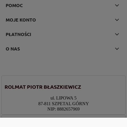
POMOC
MOJE KONTO
PŁATNOŚCI
O NAS
ROLMAT PIOTR BŁASZKIEWICZ
ul. LIPOWA 5
87-811 SZPETAL GÓRNY
NIP: 8882657969
PRACUJEMY