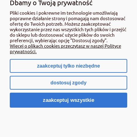
Dbamy o Twoją prywatność
Poniedziałek - Piątek: 07:30 – 16:00
Pliki cookies i pokrewne im technologie umożliwiają
Sobota: 08:00 - 13:30
poprawne działanie strony i pomagają nam dostosować
ofertę do Twoich potrzeb. Możesz zaakceptować
wykorzystanie przez nas wszystkich tych plików i przejść
do sklepu lub dostosować użycie plików do swoich
preferencji, wybierając opcję "Dostosuj zgody".
DZIAŁ ROLNICZY
Więcej o plikach cookies przeczytasz w naszej Polityce
prywatności.
54 237 15 35
zaakceptuj tylko niezbędne
+48 662 108 693
sklep@rolmat.pl
dostosuj zgody
zaakceptuj wszystkie
DZIAŁ DOM I OGRÓD
54 237 05 46
+48 571 808 745