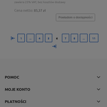
zawiera 23% VAT, bez kosztów dostawy
Cena netto:
85,37 zł
Powiadom o dostępności
«
1
...
4
5
6
7
8
...
11
»
POMOC
MOJE KONTO
PŁATNOŚCI