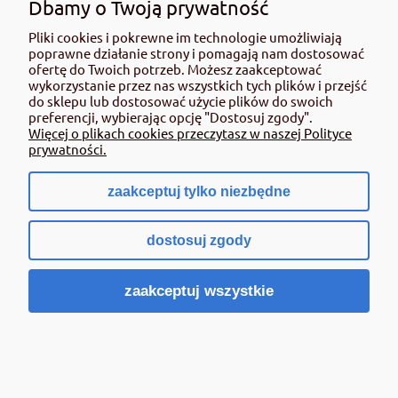
DZIAŁ ROLNICZY
Dbamy o Twoją prywatność
Pliki cookies i pokrewne im technologie umożliwiają
54 237 15 35
poprawne działanie strony i pomagają nam dostosować
ofertę do Twoich potrzeb. Możesz zaakceptować
+48 662 108 693
wykorzystanie przez nas wszystkich tych plików i przejść
do sklepu lub dostosować użycie plików do swoich
sklep@rolmat.pl
preferencji, wybierając opcję "Dostosuj zgody".
Więcej o plikach cookies przeczytasz w naszej Polityce
prywatności.
DZIAŁ DOM I OGRÓD
zaakceptuj tylko niezbędne
54 237 05 46
dostosuj zgody
+48 571 808 745
sklep@rolmat.pl
zaakceptuj wszystkie
SPRZEDAŻ HURTOWA
54 237 15 35