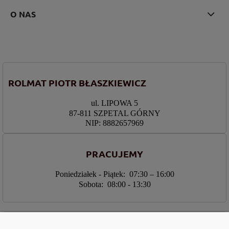
O NAS
ROLMAT PIOTR BŁASZKIEWICZ
ul. LIPOWA 5
87-811 SZPETAL GÓRNY
NIP: 8882657969
PRACUJEMY
Poniedziałek - Piątek: 07:30 – 16:00
Sobota: 08:00 - 13:30