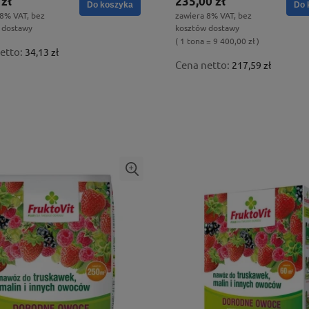
 zł
235,00 zł
Do koszyka
Do 
 8% VAT, bez
zawiera 8% VAT, bez
 dostawy
kosztów dostawy
( 1 tona = 9 400,00 zł )
etto:
34,13 zł
Cena netto:
217,59 zł