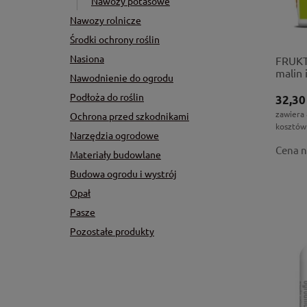
Nawozy potasowe
Nawozy rolnicze
Środki ochrony roślin
Nasiona
FRUKT
malin 
Nawodnienie do ogrodu
Podłoża do roślin
32,30
zawiera
Ochrona przed szkodnikami
kosztów
Narzędzia ogrodowe
Cena n
Materiały budowlane
Budowa ogrodu i wystrój
Opał
Pasze
Pozostałe produkty