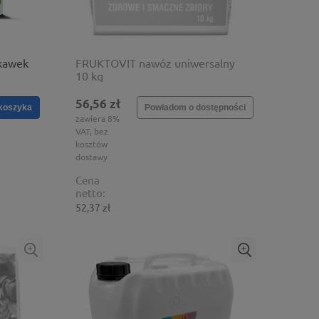
kawek
FRUKTOVIT nawóz uniwersalny
10 kg
56,56 zł
koszyka
Powiadom o dostępności
zawiera 8%
VAT, bez
kosztów
dostawy
Cena
netto:
52,37 zł