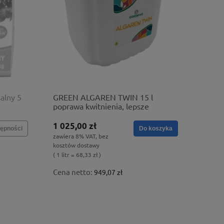
alny 5
GREEN ALGAREN TWIN 15 l
poprawa kwitnienia, lepsze
ukorzenianie
1 025,00 zł
ępności
Do koszyka
zawiera 8% VAT, bez
kosztów dostawy
( 1 litr = 68,33 zł )
Cena netto:
949,07 zł