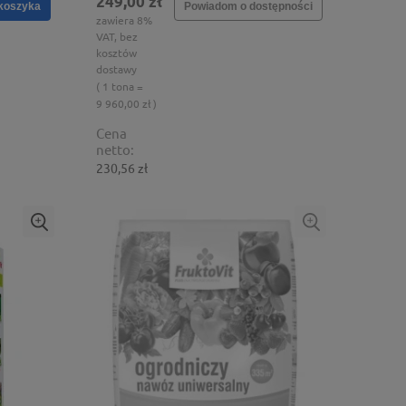
249,00 zł
koszyka
Powiadom o dostępności
zawiera 8%
VAT, bez
kosztów
dostawy
( 1 tona =
9 960,00 zł )
Cena
netto:
230,56 zł