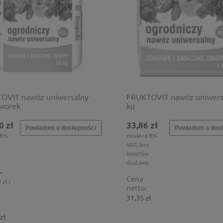
OVIT nawóz uniwersalny
FRUKTOVIT nawóz uniwers
 worek
kg
0 zł
33,86 zł
Powiadom o dostępności
Powiadom o dost
 8%
zawiera 8%
VAT, bez
kosztów
dostawy
 =
Cena
 zł )
netto:
31,35 zł
zł