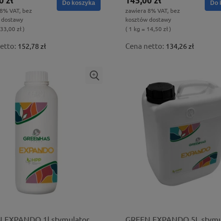
0 zł
145,00 zł
Do koszyka
Do 
 8% VAT, bez
zawiera 8% VAT, bez
 dostawy
kosztów dostawy
 33,00 zł )
( 1 kg = 14,50 zł )
etto:
Cena netto:
152,78 zł
134,26 zł
 EXPANDO 1l stymulator
GREEN EXPANDO 5L stymu