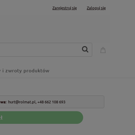
Zarejestruj się
Zaloguj się
 i zwroty produktów
owa:
hurt@rolmat.pl
,
+48 662 108 693
ł