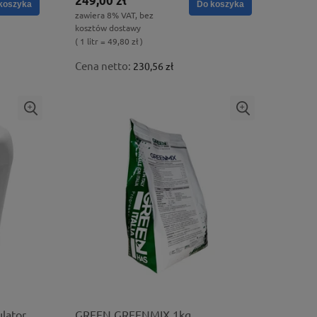
249,00 zł
koszyka
Do koszyka
zawiera 8% VAT, bez
kosztów dostawy
( 1 litr = 49,80 zł )
Cena netto:
230,56 zł
lator
GREEN GREENMIX 1kg