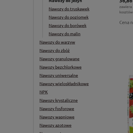
36,86
Nawozy do jeżyn
zawiera
Nawozy do truskawek
kosztów
Nawozy do poziomek
Cena n
Nawozy do borówek
Nawozy do malin
Nawozy do warzyw
Nawozy do zbóż
Nawozy granulowane
Nawozy bezchlorkowe
Nawozy uniwersalne
Nawozy wieloskładnikowe
NPK
Nawozy krystaliczne
Nawozy fosforowe
Nawozy wapniowe
Nawozy azotowe