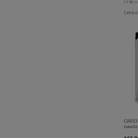
( 1 litr =
Cena n
GREEN
nawóz