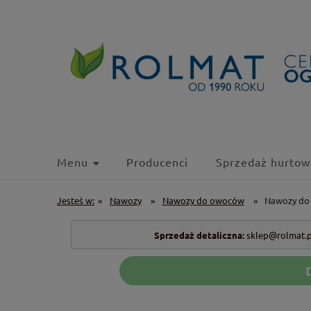
Menu
Producenci
Sprzedaż hurtow
Jesteś w:
»
Nawozy
»
Nawozy do owoców
»
Nawozy do 
Sprzedaż detaliczna:
sklep@rolmat.p