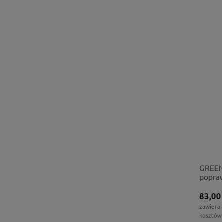
GREEN
popraw
ukorze
83,00
zawiera
kosztów