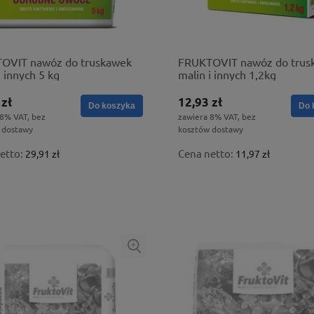
OVIT nawóz do truskawek
FRUKTOVIT nawóz do trus
i innych 5 kg
malin i innych 1,2kg
 zł
12,93 zł
Do koszyka
Do 
 8% VAT, bez
zawiera 8% VAT, bez
 dostawy
kosztów dostawy
etto:
Cena netto:
29,91 zł
11,97 zł