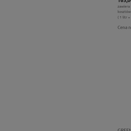
165,0
zawiera
kosztów
( 1 litr =
Cena n
GREEN