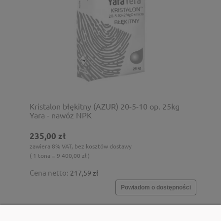
Kristalon błękitny (AZUR) 20-5-10 op. 25kg
Yara - nawóz NPK
235,00 zł
zawiera 8% VAT, bez kosztów dostawy
( 1 tona = 9 400,00 zł )
Cena netto:
217,59 zł
Powiadom o dostępności