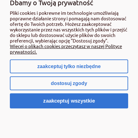
Dbamy o Twoją prywatność
Pliki cookies i pokrewne im technologie umożliwiają
poprawne działanie strony i pomagają nam dostosować
ofertę do Twoich potrzeb. Możesz zaakceptować
wykorzystanie przez nas wszystkich tych plików i przejść
do sklepu lub dostosować użycie plików do swoich
preferencji, wybierając opcję "Dostosuj zgody".
Więcej o plikach cookies przeczytasz w naszej Polityce
prywatności.
zaakceptuj tylko niezbędne
dostosuj zgody
zaakceptuj wszystkie
Kristalon czerwony (RED) 12-12-36 op. 25 kg
Yara - nawóz NPK
262,00 zł
zawiera 8% VAT, bez kosztów dostawy