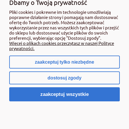
Dbamy o Twoją prywatność
Pliki cookies i pokrewne im technologie umożliwiają
poprawne działanie strony i pomagają nam dostosować
ofertę do Twoich potrzeb. Możesz zaakceptować
wykorzystanie przez nas wszystkich tych plików i przejść
do sklepu lub dostosować użycie plików do swoich
GREEN HASCON S 57 5l efektywnie dostarcza
preferencji, wybierając opcję "Dostosuj zgody".
siarkę oraz makro i mikroskładniki
Więcej o plikach cookies przeczytasz w naszej Polityce
prywatności.
125,00 zł
zawiera 8% VAT, bez kosztów dostawy
zaakceptuj tylko niezbędne
( 1 litr = 25,00 zł )
Cena netto:
115,74 zł
dostosuj zgody
Do koszyka
zaakceptuj wszystkie