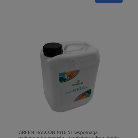
GREEN HASCON M10 5L wspomaga
wybarwienie owoców, przyśpiesza drewnienie