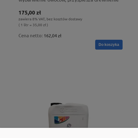
175,00 zł
zawiera 8% VAT, bez kosztów dostawy
( 1 litr = 35,00 zł )
Cena netto:
162,04 zł
Do koszyka